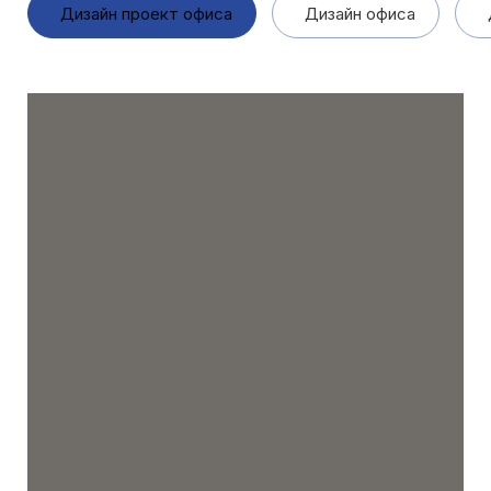
Дизайн проект офиса
Дизайн офиса
Д